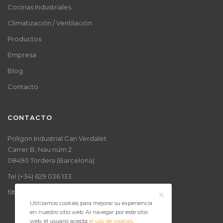
Cocinas Industriales
Climatización / Ventilación
Productos
Empresa
Blog
Contacto
CONTACTO
Polígon Industrial Can Verdalet
Carrer B, Nau núm 2
08490 Tordera (Barcelona)
Tel (+34) 629 036 133
filtroventcomercial@gmail.com
Utilizamos cookies para mejorar su experiencia
en nuestro sitio web. Al navegar por este sitio
web, el usuario acepta
el uso de cookies
.