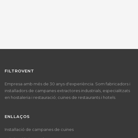
FILTROVENT
Empresa amb més de 30 anys d'experiència. Som fabricadors i
instal·ladors de campanes extractores industrials, especialitzats
en hostaleria i restauració; cuines de restaurants i hotels.
ENLLAÇOS
Instal·lació de campanes de cuines