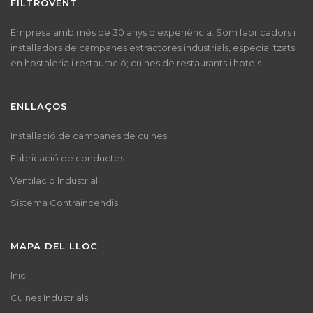
FILTROVENT
Empresa amb més de 30 anys d'experiència. Som fabricadors i
instal·ladors de campanes extractores industrials, especialitzats
en hostaleria i restauració; cuines de restaurants i hotels.
ENLLAÇOS
Instal·lació de campanes de cuines
Fabricació de conductes
Ventilació Industrial
Sistema Contraincendis
MAPA DEL LLOC
Inici
Cuines Industrials