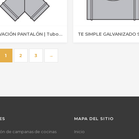
DERIVACIÓN PANTALÓN | Tubo Circular
1
2
3
→
ES
MAPA DEL SITIO
ción de campanas de cocinas
Inicio