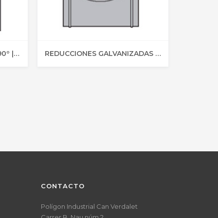
TE SIMPLE GALVANIZADO 90º | Tubo Circular
REDUCCIONES GALVANIZADAS | Tubo Circular
CONTACTO
Polígon Industrial Can Verdalet
Carrer B, Nau núm 2