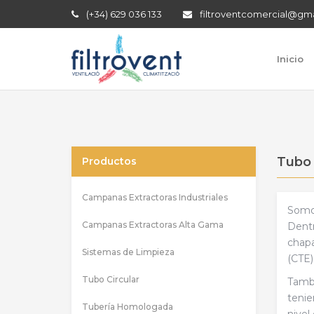
(+34) 629 036 133
filtroventcomercial@gm
Inicio
Tubo 
Productos
Campanas Extractoras Industriales
Somos
Campanas Extractoras Alta Gama
Dentr
chapa
Sistemas de Limpieza
(CTE)
Tubo Circular
Tambi
tenie
Tubería Homologada