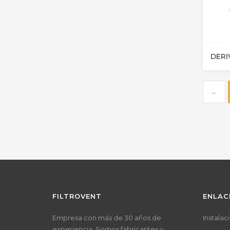
←
FILTROVENT
ENLAC
Empresa con más de 30 años de
Instala
experiencia. Somos fabricantes y